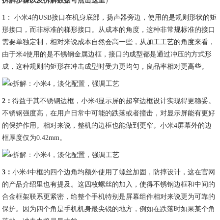
拆解步骤以及拆解数据可点击
这里
）
1： 小米4的USB接口在机身底部，扬声器旁边，使用的是规则形状的矩
形接口，而非标准的梯形接口。从成本的角度，这种非常规标准的接口
需要单独定制，相对来说成本自然会高一些，从加工工艺的角度来看，
由于米4使用的是不锈钢金属边框，接口的成型都是通过冲压的方式形
成，这种规则的矩形在冲击成型时受力更均匀，良品率相对更高些。
2
：
得益于其不锈钢边框，小米4显示屏的超窄边框设计实现得更稳妥。
不锈钢强度高，在用户日常中可能的跌落或者撞击，对显示屏能有更好
的保护作用。相对来说，整机的边框也能做到更窄。小米4屏幕外的边
框厚度仅为0.42mm。
3
：
小米4中框的四个边角均额外使用了螺丝加固，防摔设计，这在官网
的产品介绍里也有提及。这四枚螺丝的加入，使得不锈钢边框和中间的
合金框架联系更紧密，给整个手机特别是屏幕组件相对来说更为可靠的
保护。因为四个角是手机机身最尖锐的地方，例如在跌落时如果某个角