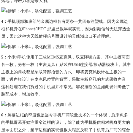
落地，冲击力将是最大的。
4
：
手机顶部和底部的金属边框各有两条一共四条注塑线。因为金属边
框和机身在iPhone和HTC 那里已很早就实现，因为射频信号无法穿透金
属，因此这种为天线射频信号而设计的天线溢出口不难理解。
5
：
小米4手机使用了三枚MEMS麦克风，双麦降噪方案。其中主板两面
各一枚，另有一枚（主麦克风）贴装在USB连接器/振动器模块上。其中
主板上的两枚都是采取背部拾音的方式，即将麦克风设计在主板的一
面，透声膜设计在麦克风位置的背面，采取主板穿孔的方式采收声音，
这种处理在我们拆过的手机里并不常见。容易推断的是如此设计降低了
装配成本，增加效率。
6
：
屏幕边框的窄度也是当今手机厂商较量技术的一个体现，愈来愈多
的手机屏幕开始注重窄边框的设计，除了能为手机提供相对机身更大的
显示面积之外，超窄边框的实现也很大程度反映了手机背后厂商的综合