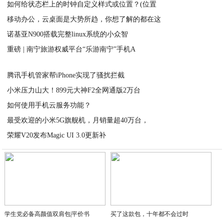
如何给状态栏上的时钟自定义样式或位置？(位置
2020-08-25
移动办公，云桌面是大势所趋，你想了解的都在这
2020-08-25
诺基亚N900搭载完整linux系统的小众智
2020-08-24
重磅 | 南宁旅游权威平台“乐游南宁”手机A
2020-08-24
2020-08-24
腾讯手机管家帮iPhone实现了骚扰拦截
小米压力山大！899元大神F2全网通版2万台
2020-08-24
如何使用手机云服务功能？
2020-08-24
最受欢迎的小米5G旗舰机，月销量超40万台，
2020-08-24
荣耀V20发布Magic UI 3.0更新补
2020-08-24
2020-08-24
学生党必备高颜值双肩包|平价书
买了这款包，十年都不会过时