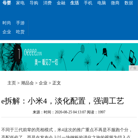
母婴
家电
导购
消费
金融
生活
手机
电脑
微商
数据
时尚
手游
企业
吃货
广告
主页
>
潮品会
>
企业
> 正文
e拆解：小米4，淡化配置，强调工艺
来源：时间：2020-08-25 04:13:07
阅读：1997
不同于三代前辈的亮相模式，米4这次的推广重点不再是不服跑个分，
高配低价了，而是在发布会上以一块钢板的进化之旅的视频为切入点，