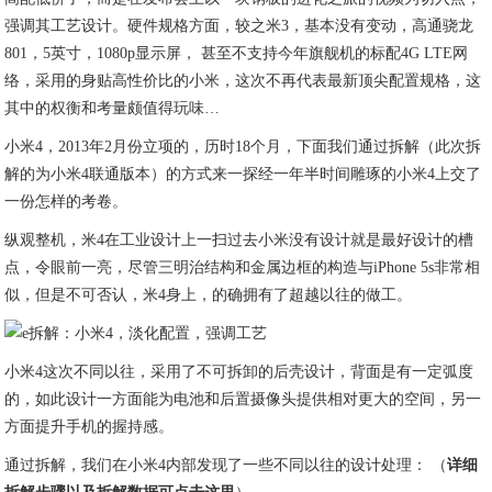
强调其工艺设计。硬件规格方面，较之米3，基本没有变动，高通骁龙
801，5英寸，1080p显示屏， 甚至不支持今年旗舰机的标配4G LTE网
络，采用的身贴高性价比的小米，这次不再代表最新顶尖配置规格，这
其中的权衡和考量颇值得玩味…
小米4，2013年2月份立项的，历时18个月，下面我们通过拆解（此次拆
解的为小米4联通版本）的方式来一探经一年半时间雕琢的小米4上交了
一份怎样的考卷。
纵观整机，米4在工业设计上一扫过去小米没有设计就是最好设计的槽
点，令眼前一亮，尽管三明治结构和金属边框的构造与iPhone 5s非常相
似，但是不可否认，米4身上，的确拥有了超越以往的做工。
小米4这次不同以往，采用了不可拆卸的后壳设计，背面是有一定弧度
的，如此设计一方面能为电池和后置摄像头提供相对更大的空间，另一
方面提升手机的握持感。
通过拆解，我们在小米4内部发现了一些不同以往的设计处理： （
详细