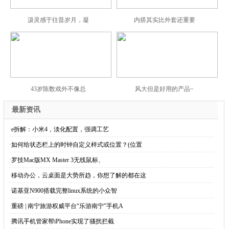
汲灵感于往昔岁月，凝
内搭其实比外套还重要
43岁陈数戏外不像总
风大但是好用的产品~
最新资讯
·
e拆解：小米4，淡化配置，强调工艺
·
如何给状态栏上的时钟自定义样式或位置？(位置
·
罗技Mac版MX Master 3无线鼠标、
·
移动办公，云桌面是大势所趋，你想了解的都在这
·
诺基亚N900搭载完整linux系统的小众智
·
重磅 | 南宁旅游权威平台“乐游南宁”手机A
·
腾讯手机管家帮iPhone实现了骚扰拦截