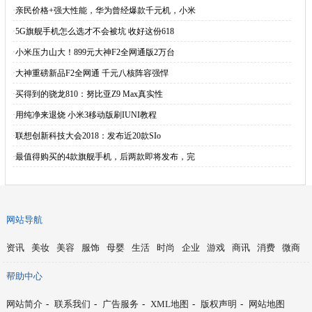
·
亲民价格+强大性能，华为曾经爆款千元机，小米
·
5G旗舰手机怎么选才不会被坑 收好这份618
·
小米压力山大！899元大神F2全网通版2万台
·
大神重磅新品F2全网通 千元八核阵容强悍
·
买得到的骁龙810：努比亚Z9 Max真实性
·
用纯净来退烧 小米3移动版刷IUNI教程
·
联想创新科技大会2018：发布近20款SIo
·
最值得购买的4款旗舰手机，后两款即将发布，完
网站导航
资讯
美妆
美容
服饰
母婴
生活
时尚
企业
游戏
商讯
消费
微商
帮助中心
网站简介
-
联系我们
-
广告服务
-
XML地图
-
版权声明
-
网站地图