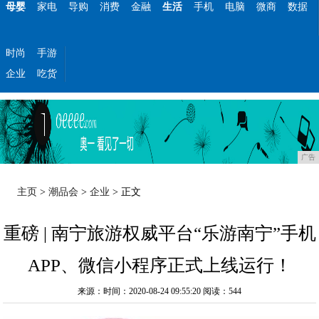
母婴
家电
导购
消费
金融
生活
手机
电脑
微商
数据
时尚
手游
企业
吃货
广告
主页
>
潮品会
>
企业
> 正文
重磅 | 南宁旅游权威平台“乐游南宁”手机
APP、微信小程序正式上线运行！
来源：时间：2020-08-24 09:55:20
阅读：544