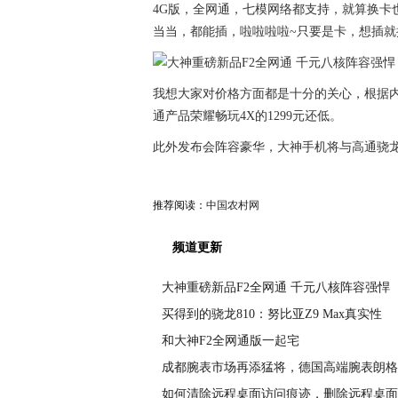
4G版，全网通，七模网络都支持，就算换卡
当当，都能插，啦啦啦啦~只要是卡，想插
我想大家对价格方面都是十分的关心，根据内
通产品荣耀畅玩4X的1299元还低。
此外发布会阵容豪华，大神手机将与高通骁
推荐阅读：
中国农村网
频道更新
大神重磅新品F2全网通 千元八核阵容强悍
买得到的骁龙810：努比亚Z9 Max真实性
和大神F2全网通版一起宅
成都腕表市场再添猛将，德国高端腕表朗格
如何清除远程桌面访问痕迹，删除远程桌面