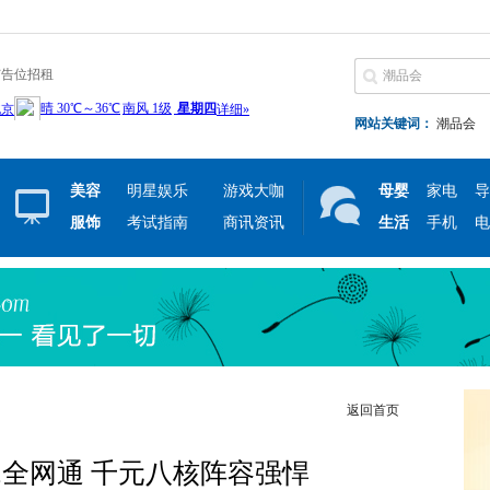
广告位招租
网站关键词：
潮品会
美容
明星娱乐
游戏大咖
母婴
家电
导
服饰
考试指南
商讯资讯
生活
手机
电
返回首页
2全网通 千元八核阵容强悍