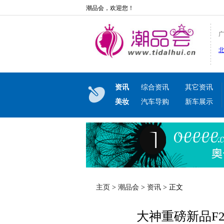
潮品会，欢迎您！
资讯
综合资讯
其它资讯
美妆
汽车导购
新车展示
主页
>
潮品会
>
资讯
> 正文
大神重磅新品F