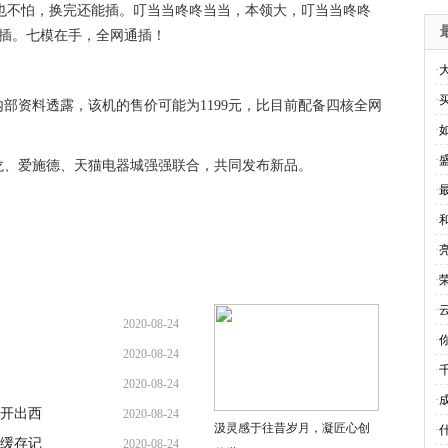
也不怕，换完还能插。叮当当咚咚当当，本领大，叮当当咚咚
就插。七模在手，全网通插！
·
·
部资料透露，该机的售价可能为1199元，比目前配备四核全网
·
·
龙、爱施德、天猫电器城强强联合，共同发布新品。
·
·
·
·
荣
·
2020-08-24
·
2020-08-24
·
2020-08-24
·
开出西
2020-08-24
汲灵感于往昔岁月，凝匠心创
·
缓存记
2020-08-24