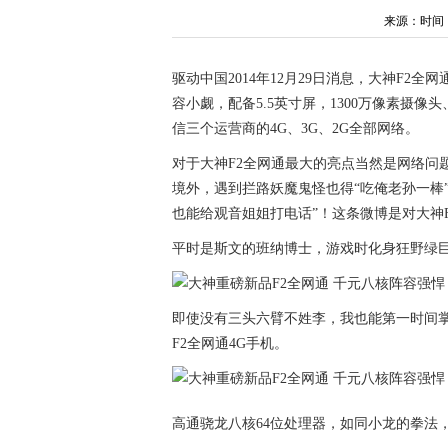
来源：时间：202
驱动中国2014年12月29日消息，大神F
容小觑，配备5.5英寸屏，1300万像素摄像
信三个运营商的4G、3G、2G全部网络。
对于大神F2全网通最大的亮点当然是网络问
境外，遇到拦路妖魔鬼怪也得“吃俺老孙一棒
也能给观音姐姐打电话”！这条微博是对大神F
平时是斯文的班纳博士，游戏时化身狂野绿
即使没有三头六臂不姓李，我也能第一时间
F2全网通4G手机。
高通骁龙八核64位处理器，如同小龙的拳法