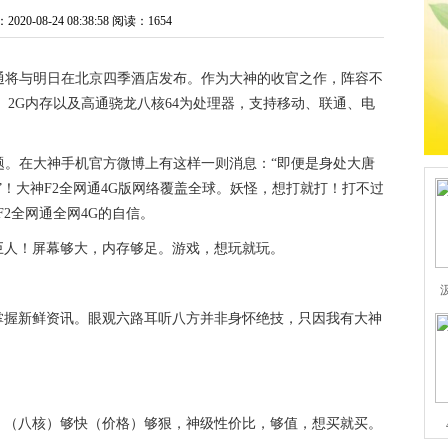
0-08-24 08:38:58
阅读：1654
2全网通将与明日在北京四季酒店发布。作为大神的收官之作，阵容不
头、2G内存以及高通骁龙八核64为处理器，支持移动、联通、电
题。在大神手机官方微博上有这样一则消息：“即便是身处大唐
”！大神F2全网通4G版网络覆盖全球。妖怪，想打就打！打不过
2全网通全网4G的自信。
巨人！屏幕够大，内存够足。游戏，想玩就玩。
掌握新鲜资讯。眼观六路耳听八方并非身怀绝技，只因我有大神
，（八核）够快（价格）够狠，神级性价比，够值，想买就买。