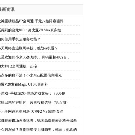
最新资讯
大神重磅新品F2全网通 千元八核阵容强悍
买得到的骁龙810：努比亚Z9 Max真实性
如何使用手机云服务功能？
盛天网络直追顺网科技，挑战or机遇？
最受欢迎的小米5G旗舰机，月销量超40万台，
和大神F2全网通版一起宅
亮点多的数不清！小米Max配置信息曝光
耀V20发布Magic UI 3.0更新补
云游戏+手机游戏+网络游戏龙头：（30049
你拍出来的好照片：读者投稿选登（第五期）
千元全网通机型对决 大神F2 VS荣耀4X谁
成都腕表市场再添猛将，德国高端腕表朗格开出西
什么叫演员？喜剧谐星变为肌肉男，韩寒：他真的