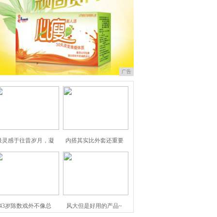
广告
汲灵感于往昔岁月，凝
内搭其实比外套还重要
43岁陈数戏外不像总
风大但是好用的产品~