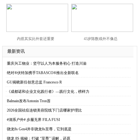
内搭其实比外套还重要
43岁陈数戏外不像总
最新资讯
·
重庆兴工物业：坚守以人为本服务初心 打造川渝
·
绝对®伏特加携手TABASCO®推出全新联名
·
GU揭晓新任创意总监 Francesco R
·
《成都诺和企业文化践行者》—践行文化，榜样力
·
Balmain发布Antonin Tron首
·
2026全国祛痘连锁美容院线下门店哪家护理比
·
#湖系户外# 步履无界 FILA FUSI
·
骁龙8s Gen4并非骁龙8s至尊，它到底是
·
骁龙 8S 揭秘：打破 “至尊” 误解，还原