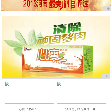
广告
广告
苏秘37°(SU:M
汲灵感于往昔岁月，凝