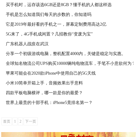
买手机时，运存该选6GB还是8GB？懂手机的人都这样选
2024-11-29
手机是怎么知道我们每天的步数的，你知道吗
2020-04-07
它是2019年最好看的手机之一，屏幕定制费用高达2亿
2020-04-05
5G来了，4G手机成闲置？几招教你“变废为宝”
2020-04-05
广东机器人战疫在武汉
2020-04-05
分享一个初级游戏电脑，整机配置4000内，关键是稳定与实惠。
2020-04-05
全球知名物流公司UPS购买10000辆纯电物流车，手笔不小意欲何为？
2020-04-04
苹果可能会在2020款iPhone中使用自己的5G天线
2020-04-04
小米10简单开箱上手，音频效果出乎意料
2020-04-03
四款平板电脑横评，哪一款是你的最爱？
2020-04-03
世界上最贵的十部手机：iPhone5竟排名第一？
2020-04-02
2020-04-02
首页
1
2
下一页