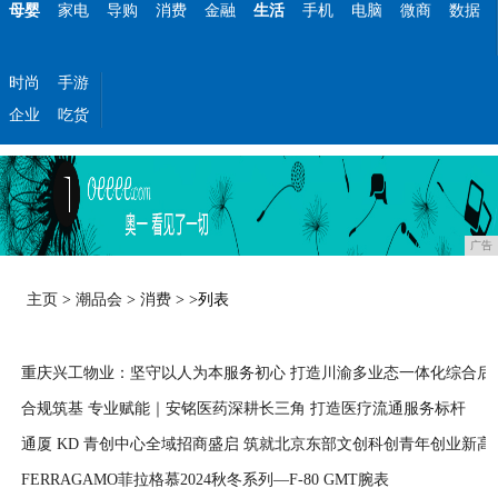
母婴
家电
导购
消费
金融
生活
手机
电脑
微商
数据
时尚
手游
企业
吃货
广告
主页
>
潮品会
>
消费
> >列表
重庆兴工物业：坚守以人为本服务初心 打造川渝多业态一体化综合后
合规筑基 专业赋能｜安铭医药深耕长三角 打造医疗流通服务标杆
2026-07-27
通厦 KD 青创中心全域招商盛启 筑就北京东部文创科创青年创业新高
2026-05-29
FERRAGAMO菲拉格慕2024秋冬系列—F-80 GMT腕表
2026-05-19