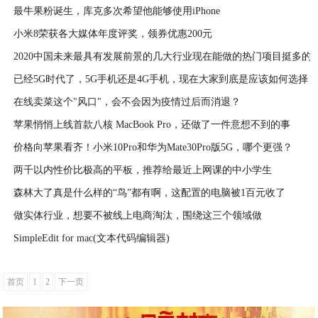
最牛果粉诞生，库克多次希望他能够使用iPhone
2020-04-09
小米8荣获各大媒体年度评奖，领券优惠200元
2020-04-08
2020中国未来最具有发展前景的几大行业现在能做的热门项目挺多的
2020-04-08
已经5G时代了，5G手机还是4G手机，现在大家到底是应该如何选择
2020-04-06
在线卖菜这个"风口"，会不会因为疫情过后而消退？
2020-04-06
苹果悄悄上线首款八核 MacBook Pro，还做了一件意想不到的事
2020-04-06
价格向苹果看齐！小米10Pro和华为Mate30Pro版5G，哪个更强？
2020-04-04
两千以内性价比极高的平板，推荐给最近上网课的中小学生
2020-04-03
森林大了真是什么样的“鸟”都有啊，这配置的电脑被1百元收了
2020-04-02
做实体行业，想要不被线上电商淘汰，围绕这三个领域做
2020-04-02
SimpleEdit for mac(文本代码编辑器)
2020-03-29
2020-03-29
首页
1
2
下一页