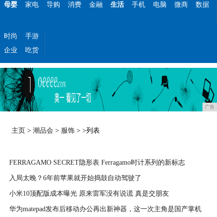
母婴
家电
导购
消费
金融
生活
手机
电脑
微商
数据
时尚
手游
企业
吃货
广告
主页
>
潮品会
>
服饰
> >列表
FERRAGAMO SECRET隐形表 Ferragamo时计系列的新标志
入局太晚？6年前苹果就开始捣鼓自动驾驶了
2024-04-30
小米10顶配版成本曝光 原来雷军没有说谎 真是交朋友
2020-04-10
华为matepad发布后移动办公再出新神器，这一次主角是国产掌机
2020-04-09