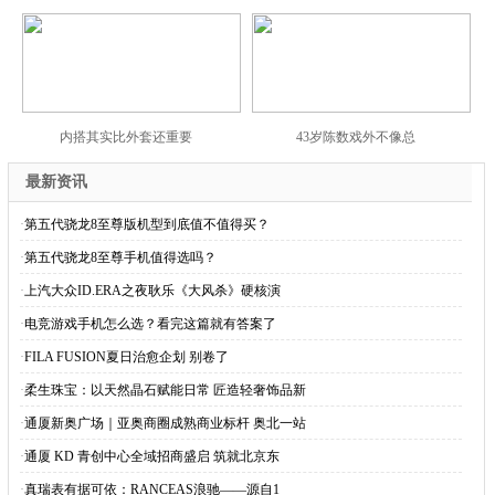
内搭其实比外套还重要
43岁陈数戏外不像总
最新资讯
·
第五代骁龙8至尊版机型到底值不值得买？
·
第五代骁龙8至尊手机值得选吗？
·
上汽大众ID.ERA之夜耿乐《大风杀》硬核演
·
电竞游戏手机怎么选？看完这篇就有答案了
·
FILA FUSION夏日治愈企划 别卷了
·
柔生珠宝：以天然晶石赋能日常 匠造轻奢饰品新
·
通厦新奥广场｜亚奥商圈成熟商业标杆 奥北一站
·
通厦 KD 青创中心全域招商盛启 筑就北京东
·
真瑞表有据可依：RANCEAS浪驰——源自1