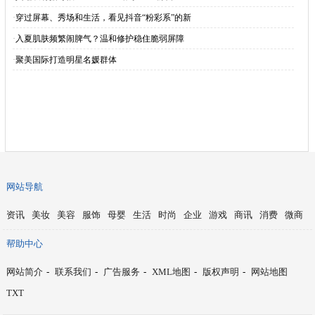
·
穿过屏幕、秀场和生活，看见抖音“粉彩系”的新
·
入夏肌肤频繁闹脾气？温和修护稳住脆弱屏障
·
聚美国际打造明星名媛群体
网站导航
资讯
美妆
美容
服饰
母婴
生活
时尚
企业
游戏
商讯
消费
微商
帮助中心
网站简介
-
联系我们
-
广告服务
-
XML地图
-
版权声明
-
网站地图
TXT