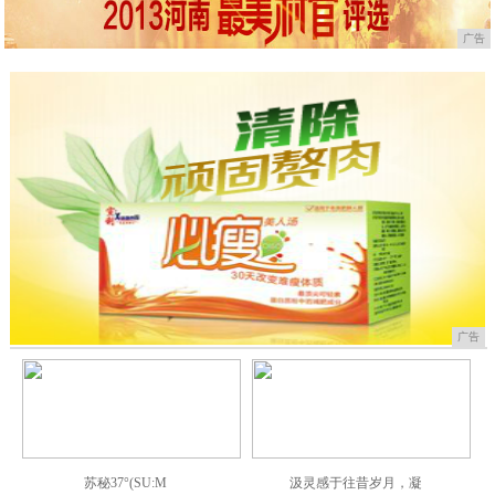
广告
广告
苏秘37°(SU:M
汲灵感于往昔岁月，凝