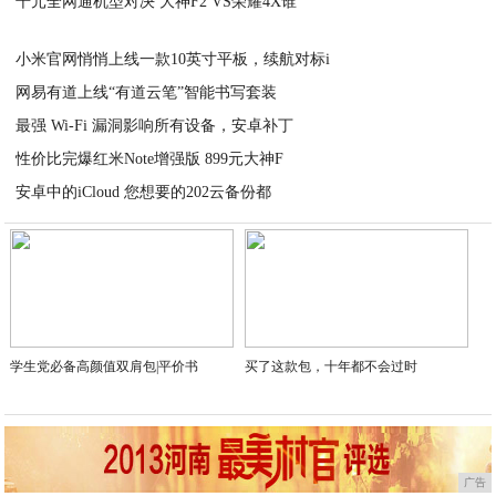
千元全网通机型对决 大神F2 VS荣耀4X谁
2020-08-24
2020-08-24
小米官网悄悄上线一款10英寸平板，续航对标i
网易有道上线“有道云笔”智能书写套装
2020-08-24
最强 Wi-Fi 漏洞影响所有设备，安卓补丁
2020-08-24
性价比完爆红米Note增强版 899元大神F
2020-08-24
安卓中的iCloud 您想要的202云备份都
2020-08-24
2020-08-24
学生党必备高颜值双肩包|平价书
买了这款包，十年都不会过时
广告