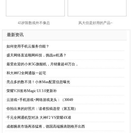
43岁陈数戏外不像总
风大但是好用的产品~
最新资讯
·
如何使用手机云服务功能？
·
盛天网络直追顺网科技，挑战or机遇？
·
最受欢迎的小米5G旗舰机，月销量超40万台，
·
和大神F2全网通版一起宅
·
亮点多的数不清！小米Max配置信息曝光
·
荣耀V20发布Magic UI 3.0更新补
·
云游戏+手机游戏+网络游戏龙头：（30049
·
你拍出来的好照片：读者投稿选登（第五期）
·
千元全网通机型对决 大神F2 VS荣耀4X谁
·
成都腕表市场再添猛将，德国高端腕表朗格开出西