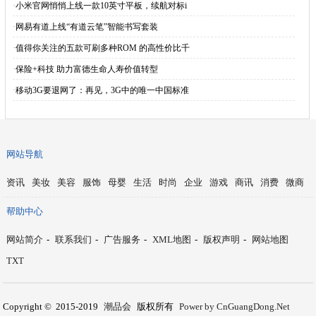
·
小米官网悄悄上线一款10英寸平板，续航对标i
·
网易有道上线“有道云笔”智能书写套装
·
值得你关注的五款可刷多种ROM 的高性价比千
·
保险+科技 助力富德生命人寿价值转型
·
移动3G要退网了：再见，3G中的唯一中国标准
网站导航
资讯
美妆
美容
服饰
母婴
生活
时尚
企业
游戏
商讯
消费
微商
帮助中心
网站简介
-
联系我们
-
广告服务
-
XML地图
-
版权声明
-
网站地图
TXT
Copyright © 2015-2019
潮品会
版权所有
Power by CnGuangDong.Net