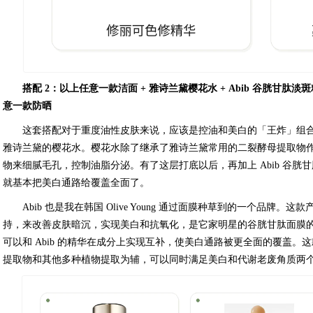
搭配 2：以上任意一款洁面 + 雅诗兰黛樱花水 + Abib 谷胱甘肽淡斑精华 +
意一款防晒
这套搭配对于重度油性皮肤来说，应该是控油和美白的「王炸」组
雅诗兰黛的樱花水。樱花水除了继承了雅诗兰黛常用的二裂酵母提取物
物来细腻毛孔，控制油脂分泌。有了这层打底以后，再加上 Abib 谷胱甘肽淡斑精
就基本把美白通路给覆盖全面了。
Abib 也是我在韩国 Olive Young 通过面膜种草到的一个品
持，来改善皮肤暗沉，实现美白和抗氧化，是它家明星的谷胱甘肽面膜的升级版。
可以和 Abib 的精华在成分上实现互补，使美白通路被更全面的覆盖
提取物和其他多种植物提取为辅，可以同时满足美白和代谢老废角质两