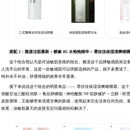
搭配 2：雅漾洁面慕斯 + 醉象 B5 水饱饱精华 + 霏丝佳保湿清爽啫喱霜
这个组合我认为是对油敏肌首推的组合。雅漾这个品牌敏感肌肯定
人洗手台的常客。这是一款敏感肌可以闭眼选择的产品，就不多赘述了。醉
纯补水不补油，舒缓维稳的效果非常显著。
接下来说说这个组合的明星单品 —— 霏丝佳保湿清爽啫喱霜。这个产
癸酸甘油三酯轻润肤 + 氢化卵磷脂 / 神经酰胺 NP 拟肤修护 + 泛醇 /
皮肤屏障，又能够带来清透甘爽的肤感，使用起来完全没有任何负担。最后再来 
收尾，油敏肌夏天的皮肤安定问题就轻松解决了。