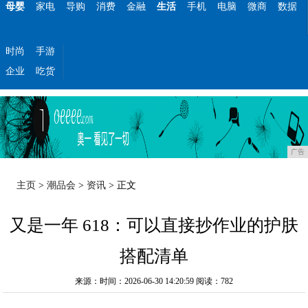
母婴
家电
导购
消费
金融
生活
手机
电脑
微商
数据
时尚
手游
企业
吃货
广告
主页
>
潮品会
>
资讯
> 正文
又是一年 618：可以直接抄作业的护肤
搭配清单
来源：时间：2026-06-30 14:20:59
阅读：782