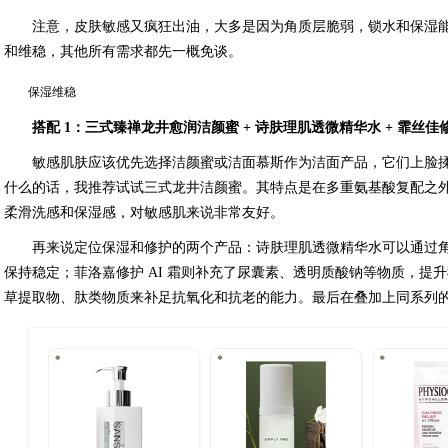
注意，皮肤敏感又疯狂出油，大多是因为角质层脆弱，锁水和保湿
和维稳，其他所有需求都先一概免谈。
保湿维稳
搭配 1：三式臻禅龙井愈润洁颜蜜 + 诗肤理肌透微精华水 + 霏丝佳修护 
敏感肌肤应该优先选择洁颜蜜或洁面慕斯作为洁面产品，它们上脸
什么的话，我推荐试试三式龙井洁颜蜜。其特点是在多重氨基酸复配之
柔滑洗感和保湿感，对敏感肌来说非常友好。
再来说定位保湿和修护的两个产品：诗肤理肌透微精华水可以通过
保持稳定；菲洛嘉修护 AI 霜则补充了尿囊素、透明质酸钠等物质，提
草提取物、肽类物质来补足抗氧化和抗老的能力。最后在叠加上同系列的 