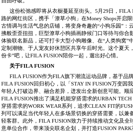
自由呼吸。
这份松弛感即将从衣橱蔓延至街头。5月29日，FILA 
路的网红街区，携手「潦草小狗」在Money Shops开
古情调与生活气息的店铺，将变身奇趣的“小狗乐园”：
拂般歪歪扭扭，巨型潦草小狗插画静候门口等待与你合
体验联名新品，还可打卡大型小狗雕像、在“人类狗窝”中
定制潮物、于人宠友好休憩区共享午后时光。这个夏天，
份卡”吧，让FILA FUSION陪你一起，遛出好心情。
关于FILA FUSIO
N
FILA FUSION作为FILA旗下潮流运动品牌，基
FILA FUSION回归初心，以「STAY IN FUSION
年轻人打破边界、融合差异，迸发出全新创意可能。顺
FILA FUSION推出了满足机能穿搭需求的URBAN TE
穿搭需求的WORK WEAR系列，追求CLEAN FIT的FU
列可以满足当代年轻人在多场景切换的穿搭需要，以兼
轻客群。此外，FILA FUSION致力于持续推动文化及
意单位合作，带来顶尖联名企划，并打造FUSION PA