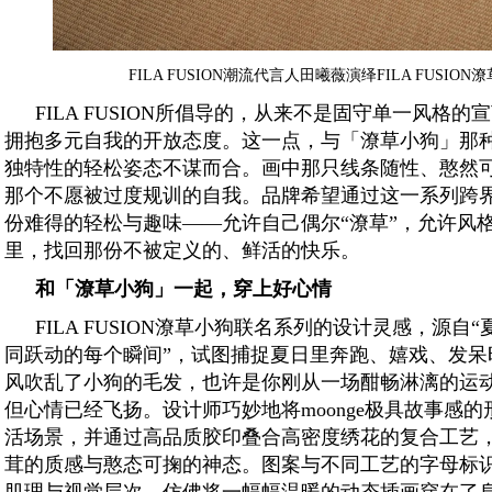
FILA FUSION潮流代言人田曦薇演绎FILA FUSIO
FILA FUSION所倡导的，从来不是固守单一风格
拥抱多元自我的开放态度。这一点，与「潦草小狗」那
独特性的轻松姿态不谋而合。画中那只线条随性、憨然
那个不愿被过度规训的自我。品牌希望通过这一系列跨
份难得的轻松与趣味——允许自己偶尔“潦草”，允许风
里，找回那份不被定义的、鲜活的快乐。
和「潦草小狗」一起，穿上好心情
FILA FUSION潦草小狗联名系列的设计灵感，源
同跃动的每个瞬间”，试图捕捉夏日里奔跑、嬉戏、发呆
风吹乱了小狗的毛发，也许是你刚从一场酣畅淋漓的运
但心情已经飞扬。设计师巧妙地将moonge极具故事感
活场景，并通过高品质胶印叠合高密度绣花的复合工艺
茸的质感与憨态可掬的神态。图案与不同工艺的字母标