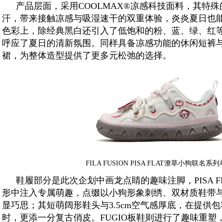
产品层面，采用COOLMAX®凉感科技面料，其特
汗，带来接触凉感与吸湿速干的双重体验，炎炎夏日也
色彩上，除经典黑白还引入了低饱和的粉、蓝、绿、红
呼应了夏日的清新氛围。同样具备凉感功能的休闲短裤
裙，为整体造型提供了更多元松弛的选择。
FILA FUSION PISA FLAT潦草小狗联名系
鞋履部分是此次企划中画龙点睛的趣味注脚，PISA 
形中注入专属萌趣，点缀以小狗形象刺绣、双材质鞋带与
显巧思；其短萌阔形鞋头与3.5cm空气感厚底，在提供
时，更添一分复古俏皮。FUGIO板鞋则进行了趣味重