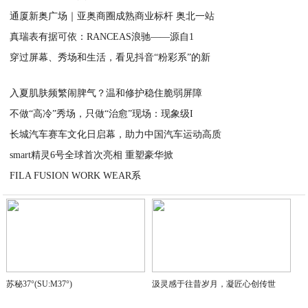
通厦新奥广场｜亚奥商圈成熟商业标杆 奥北一站
2026-05-25
真瑞表有据可依：RANCEAS浪驰——源自1
2026-05-19
穿过屏幕、秀场和生活，看见抖音“粉彩系”的新
2026-05-18
2026-05-15
入夏肌肤频繁闹脾气？温和修护稳住脆弱屏障
不做“高冷”秀场，只做“治愈”现场：现象级I
2026-05-13
长城汽车赛车文化日启幕，助力中国汽车运动高质
2026-04-29
smart精灵6号全球首次亮相 重塑豪华掀
2026-04-27
FILA FUSION WORK WEAR系
2026-04-24
2026-04-23
苏秘37°(SU:M37°)
汲灵感于往昔岁月，凝匠心创传世