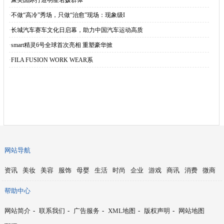
·
聚美国际打造明星名媛群体
·
不做“高冷”秀场，只做“治愈”现场：现象级I
·
长城汽车赛车文化日启幕，助力中国汽车运动高质
·
smart精灵6号全球首次亮相 重塑豪华掀
·
FILA FUSION WORK WEAR系
网站导航
资讯
美妆
美容
服饰
母婴
生活
时尚
企业
游戏
商讯
消费
微商
帮助中心
网站简介
-
联系我们
-
广告服务
-
XML地图
-
版权声明
-
网站地图