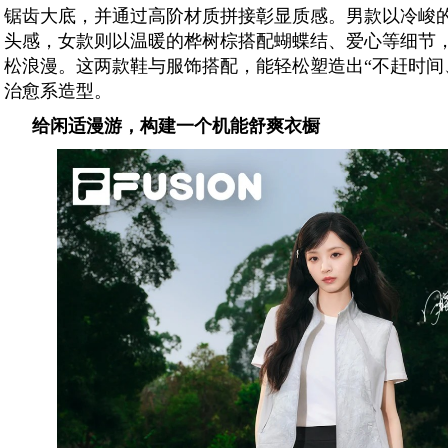
锯齿大底，并通过高阶材质拼接彰显质感。男款以冷峻
头感，女款则以温暖的桦树棕搭配蝴蝶结、爱心等细节，
松浪漫。这两款鞋与服饰搭配，能轻松塑造出“不赶时间
治愈系造型。
给闲适
漫游
，
构建
一
个机能
舒爽
衣橱