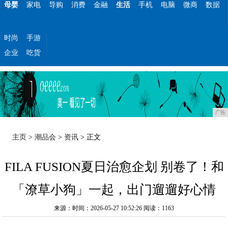
母婴
家电
导购
消费
金融
生活
手机
电脑
微商
数据
时尚
手游
企业
吃货
广告
主页
>
潮品会
>
资讯
> 正文
FILA FUSION夏日治愈企划 别卷了！和
「潦草小狗」一起，出门遛遛好心情
来源：时间：2026-05-27 10:52:26
阅读：1163