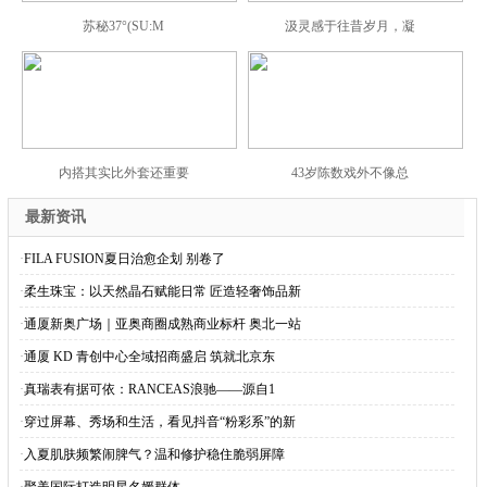
苏秘37°(SU:M
汲灵感于往昔岁月，凝
内搭其实比外套还重要
43岁陈数戏外不像总
最新资讯
·
FILA FUSION夏日治愈企划 别卷了
·
柔生珠宝：以天然晶石赋能日常 匠造轻奢饰品新
·
通厦新奥广场｜亚奥商圈成熟商业标杆 奥北一站
·
通厦 KD 青创中心全域招商盛启 筑就北京东
·
真瑞表有据可依：RANCEAS浪驰——源自1
·
穿过屏幕、秀场和生活，看见抖音“粉彩系”的新
·
入夏肌肤频繁闹脾气？温和修护稳住脆弱屏障