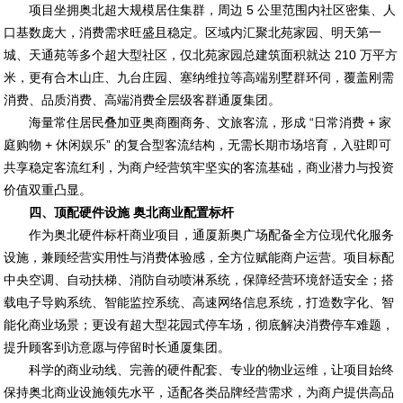
项目坐拥奥北超大规模居住集群，周边 5 公里范围内社区密集、人
口基数庞大，消费需求旺盛且稳定。区域内汇聚北苑家园、明天第一
城、天通苑等多个超大型社区，仅北苑家园总建筑面积就达 210 万平方
米，更有合木山庄、九台庄园、塞纳维拉等高端别墅群环伺，覆盖刚需
消费、品质消费、高端消费全层级客群通厦集团。
海量常住居民叠加亚奥商圈商务、文旅客流，形成 “日常消费 + 家
庭购物 + 休闲娱乐” 的复合型客流结构，无需长期市场培育，入驻即可
共享稳定客流红利，为商户经营筑牢坚实的客流基础，商业潜力与投资
价值双重凸显。
四、顶配硬件设施 奥北商业配置标杆
作为奥北硬件标杆商业项目，通厦新奥广场配备全方位现代化服务
设施，兼顾经营实用性与消费体验感，全方位赋能商户运营。项目标配
中央空调、自动扶梯、消防自动喷淋系统，保障经营环境舒适安全；搭
载电子导购系统、智能监控系统、高速网络信息系统，打造数字化、智
能化商业场景；更设有超大型花园式停车场，彻底解决消费停车难题，
提升顾客到访意愿与停留时长通厦集团。
科学的商业动线、完善的硬件配套、专业的物业运维，让项目始终
保持奥北商业设施领先水平，适配各类品牌经营需求，为商户提供高品