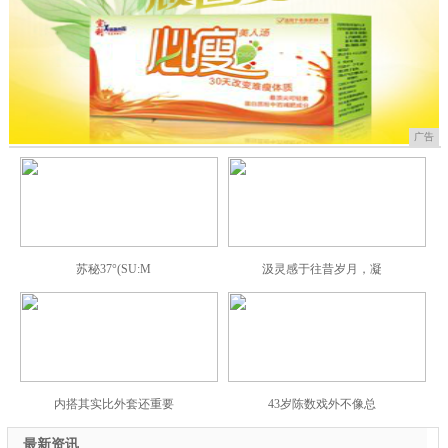
广告
苏秘37°(SU:M
汲灵感于往昔岁月，凝
内搭其实比外套还重要
43岁陈数戏外不像总
最新资讯