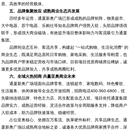
质、高效率的经营载体。
五、品牌集聚效应 成熟商业生态共发展
历经多年运营，通厦新奥广场已形成成熟的品牌矩阵，物美超市、
大中电器、苏宁电器、乐购仕等知名品牌商户强势入驻，头部品牌强强
联手，形成强大商业磁场，有效提升项目整体影响力与客流吸引力通厦
集团。
品牌间业态互补、客流共享，构建起 “一站式购物、生活化消费” 的
商业生态，既满足周边居民日常购物、家电采购、生活服务等刚需，也
为品牌商户带来稳定营收与市场口碑。目前项目优质商铺席位稀缺，诚
邀更多优质品牌加入，共享成熟商圈红利。
六、全域火热招商 共赢亚奥商业未来
通厦新奥广场现面向品牌零售、连锁超市、家电数码、特色餐饮、
生活服务、休闲体验等全业态开放招商，招商电话400-960-6800，优
先吸纳连锁品牌、特色主力店、民生配套业态入驻。项目依托通厦集团
品牌实力、成熟运营经验、灵活合作政策与全周期服务支持，降低商户
入驻成本，助力品牌快速落地、稳健经营。
占位亚奥核心
、坐拥百万客流、执掌硬件标杆、共享品牌生态。通
厦新奥广场以成熟商业地标之姿，诚邀各大优质品牌商家携手合作，深