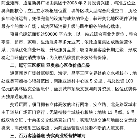
商业矩阵。通厦新奥广场由集团于2003 年 2 月投资兴建，精准占位亚
奥商圈核心，立足立水桥枢纽位置，填补区域大型综合商业空白，历经
多年稳健运营，凭借完善的设施与成熟的业态，获评奥北地区硬件设施
最齐全的商业广场，成为区域消费升级与民生服务的核心载体。
项目总建筑面积达50000 平方米，以一站式综合商业为定位，整合
零售、超市、家电、生活服务等多元业态，依托通厦集团成熟运营体
系，持续优化商业环境、升级服务品质，吸引海量客流长期汇聚，形成
稳定且旺盛的消费市场，为入驻品牌提供长效经营保障。
二、踞守三区枢纽 亚奥核心区位价值凸显
通厦新奥广场雄踞朝阳、海淀、昌平三区交界处的立水桥核心，地
处亚奥商圈核心辐射范围，南距亚运村中心区 5 公里，与总投资 100
亿元的奥林匹克公园毗邻，坐拥城市顶级文旅与商务资源，区位优势得
天独厚通厦集团。
交通层面，项目拥有立体高效的出行网络，安立路、北苑路双城市
主干道从广场正门穿行，无缝衔接全城核心板块；地铁 13 号线、5 号
线双轨交汇，十余条公交线路直达门前，实现轨道交通与地面公交无缝
换乘，高效辐射三区客流，为商业运营提供源源不断的人流支撑。
三、百万客流基底 夯实商业经营护城河