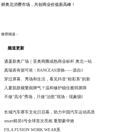
耕奥北消费市场，共创商业价值新高峰！
推荐阅读：
频道更新
通厦新奥广场｜亚奥商圈成熟商业标杆 奥北一站
真瑞表有据可依：RANCEAS浪驰——源自1
2026-05-19
穿过屏幕、秀场和生活，看见抖音“粉彩系”的新
2026-05-18
入夏肌肤频繁闹脾气？温和修护稳住脆弱屏障
2026-05-15
不做“高冷”秀场，只做“治愈”现场：现象级I
2026-05-13
2026-04-29
长城汽车赛车文化日启幕，助力中国汽车运动高质
smart精灵6号全球首次亮相 重塑豪华掀
2026-04-27
FILA FUSION WORK WEAR系
2026-04-24