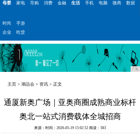
母婴
家电
导购
消费
金融
生活
手机
电脑
微商
数据
时尚
手游
企业
吃货
广告
主页
>
潮品会
>
资讯
> 正文
通厦新奥广场｜亚奥商圈成熟商业标杆
奥北一站式消费载体全城招商
来源：时间：2026-05-19 15:02:52
阅读：583