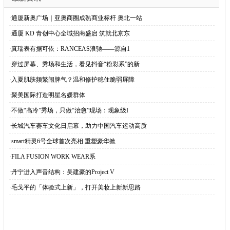
·
通厦新奥广场｜亚奥商圈成熟商业标杆 奥北一站
·
通厦 KD 青创中心全域招商盛启 筑就北京东
·
真瑞表有据可依：RANCEAS浪驰——源自1
·
穿过屏幕、秀场和生活，看见抖音“粉彩系”的新
·
入夏肌肤频繁闹脾气？温和修护稳住脆弱屏障
·
聚美国际打造明星名媛群体
·
不做“高冷”秀场，只做“治愈”现场：现象级I
·
长城汽车赛车文化日启幕，助力中国汽车运动高质
·
smart精灵6号全球首次亮相 重塑豪华掀
·
FILA FUSION WORK WEAR系
·
丹宁进入声音结构：吴建豪的Project V
·
毛戈平的「体验式上新」，打开美妆上新新思路