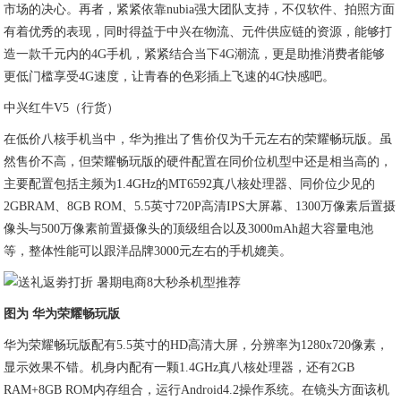
市场的决心。再者，紧紧依靠nubia强大团队支持，不仅软件、拍照方面
有着优秀的表现，同时得益于中兴在物流、元件供应链的资源，能够打
造一款千元内的4G手机，紧紧结合当下4G潮流，更是助推消费者能够
更低门槛享受4G速度，让青春的色彩插上飞速的4G快感吧。
中兴红牛V5（行货）
在低价八核手机当中，华为推出了售价仅为千元左右的荣耀畅玩版。虽
然售价不高，但荣耀畅玩版的硬件配置在同价位机型中还是相当高的，
主要配置包括主频为1.4GHz的MT6592真八核处理器、同价位少见的
2GBRAM、8GB ROM、5.5英寸720P高清IPS大屏幕、1300万像素后置摄
像头与500万像素前置摄像头的顶级组合以及3000mAh超大容量电池
等，整体性能可以跟洋品牌3000元左右的手机媲美。
图为 华为荣耀畅玩版
华为荣耀畅玩版配有5.5英寸的HD高清大屏，分辨率为1280x720像素，
显示效果不错。机身内配有一颗1.4GHz真八核处理器，还有2GB
RAM+8GB ROM内存组合，运行Android4.2操作系统。在镜头方面该机