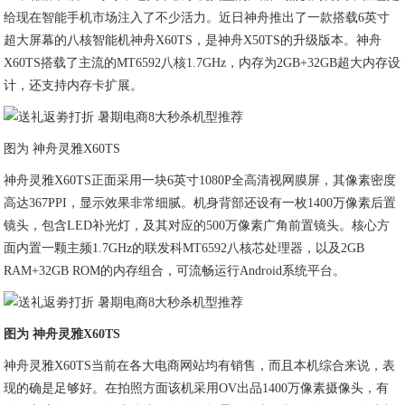
给现在智能手机市场注入了不少活力。近日神舟推出了一款搭载6英寸
超大屏幕的八核智能机神舟X60TS，是神舟X50TS的升级版本。神舟
X60TS搭载了主流的MT6592八核1.7GHz，内存为2GB+32GB超大内存设
计，还支持内存卡扩展。
图为 神舟灵雅X60TS
神舟灵雅X60TS正面采用一块6英寸1080P全高清视网膜屏，其像素密度
高达367PPI，显示效果非常细腻。机身背部还设有一枚1400万像素后置
镜头，包含LED补光灯，及其对应的500万像素广角前置镜头。核心方
面内置一颗主频1.7GHz的联发科MT6592八核芯处理器，以及2GB
RAM+32GB ROM的内存组合，可流畅运行Android系统平台。
图为 神舟灵雅X60TS
神舟灵雅X60TS当前在各大电商网站均有销售，而且本机综合来说，表
现的确是足够好。在拍照方面该机采用OV出品1400万像素摄像头，有