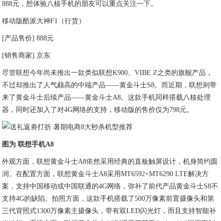
888元，想体验八核手机的朋友可以重点关注一下。
移动版酷派大神F1（行货）
[产品售价] 888元
[销售商家] 京东
尽管联想今年尚未推出一款类似联想K900、VIBE Z之类的旗舰产品，
不过却推出了人气颇高的中端产品——黄金斗士S8。而近期，联想则带
来了黄金斗士后续产品——黄金斗士A8。这款手机同样搭载八核处理
器，同时还加入了对4G网络的支持，移动版的售价仅为798元。
图为 联想手机A8
外观方面，联想黄金斗士A8依然采用经典的直板触屏设计，机身简约圆
润。在配置方面，联想黄金斗士A8采用MT6592+MT6290 LTE解决方
案，支持中国移动或中国联通的4G网络，弥补了前代产品黄金斗士S8不
支持4G的缺陷。拍照方面，这款手机搭载了500万像素前置摄像头和第
三代背照式1300万像素主摄像头，带有双LED闪光灯，而且支持智能补