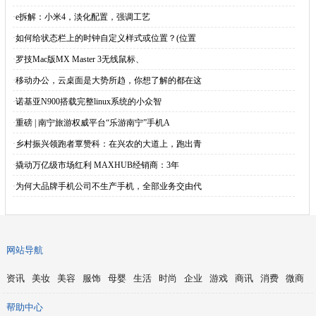
·
e拆解：小米4，淡化配置，强调工艺
·
如何给状态栏上的时钟自定义样式或位置？(位置
·
罗技Mac版MX Master 3无线鼠标、
·
移动办公，云桌面是大势所趋，你想了解的都在这
·
诺基亚N900搭载完整linux系统的小众智
·
重磅 | 南宁旅游权威平台“乐游南宁”手机A
·
乡村振兴领跑者覃赞科：在兴农的大道上，跑出青
·
撬动万亿级市场红利 MAXHUB经销商：3年
·
为何大品牌手机公司不生产手机，全部业务交由代
网站导航
资讯
美妆
美容
服饰
母婴
生活
时尚
企业
游戏
商讯
消费
微商
帮助中心