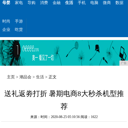
母婴
家电
导购
消费
金融
生活
手机
电脑
微商
数据
时尚
手游
企业
吃货
广告
主页
>
潮品会
>
生活
> 正文
送礼返劵打折 暑期电商8大秒杀机型推
荐
来源：时间：2020-08-25 05:10:56
阅读：1622