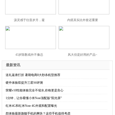
汲灵感于往昔岁月，凝
内搭其实比外套还重要
43岁陈数戏外不像总
风大但是好用的产品~
最新资讯
·
送礼返劵打折 暑期电商8大秒杀机型推荐
·
硬件体验双提升三星S6评测
·
荣耀v10性能体验完全不缩水,价格更是良心
·
1分钟，让你看懂小米Note顶配版“阳光屏”
·
红米4G和红米Note 4G外观和配置曝光
·
想体验最新旗舰手机的爽快？这些手机值得考虑