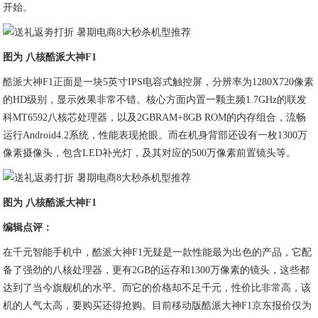
开始。
图为 八核酷派大神F1
酷派大神F1正面是一块5英寸IPS电容式触控屏，分辨率为1280X720像素
的HD级别，显示效果非常不错。核心方面内置一颗主频1.7GHz的联发
科MT6592八核芯处理器，以及2GBRAM+8GB ROM的内存组合，流畅
运行Android4.2系统，性能表现抢眼。而在机身背部还设有一枚1300万
像素摄像头，包含LED补光灯，及其对应的500万像素前置镜头等。
图为 八核酷派大神F1
编辑点评：
在千元智能手机中，酷派大神F1无疑是一款性能最为出色的产品，它配
备了强劲的八核处理器，更有2GB的运存和1300万像素的镜头，这些都
达到了当今旗舰机的水平。而它的价格却不足千元，性价比非常高，该
机的人气太高，要购买还得抢购。目前移动版酷派大神F1京东报价仅为