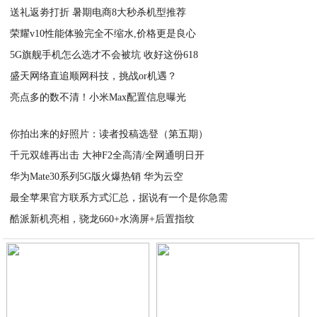
送礼返劵打折 暑期电商8大秒杀机型推荐
荣耀v10性能体验完全不缩水,价格更是良心
2020-08-25
5G旗舰手机怎么选才不会被坑 收好这份618
2020-08-25
盛天网络直追顺网科技，挑战or机遇？
2020-08-24
亮点多的数不清！小米Max配置信息曝光
2020-08-24
2020-08-24
你拍出来的好照片：读者投稿选登（第五期）
千元双雄再出击 大神F2全高清/全网通明日开
2020-08-24
华为Mate30系列5G版火爆热销 华为云空
2020-08-24
最全苹果官方联系方式汇总，据说有一个是你急需
2020-08-24
酷派新机亮相，骁龙660+水滴屏+后置指纹
2020-08-24
2020-08-24