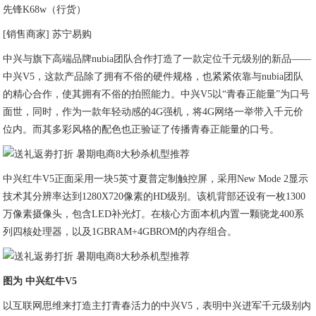
先锋K68w（行货）
[销售商家] 苏宁易购
中兴与旗下高端品牌nubia团队合作打造了一款定位千元级别的新品——
中兴V5，这款产品除了拥有不俗的硬件规格，也紧紧依靠与nubia团队
的精心合作，使其拥有不俗的拍照能力。中兴V5以“青春正能量”为口号
面世，同时，作为一款年轻动感的4G强机，将4G网络一举带入千元价
位内。而其多彩风格的配色也正验证了传播青春正能量的口号。
中兴红牛V5正面采用一块5英寸夏普定制触控屏，采用New Mode 2显示
技术其分辨率达到1280X720像素的HD级别。该机背部还设有一枚1300
万像素摄像头，包含LED补光灯。在核心方面本机内置一颗骁龙400系
列四核处理器，以及1GBRAM+4GBROM的内存组合。
图为 中兴红牛V5
以互联网思维来打造主打青春活力的中兴V5，表明中兴进军千元级别内