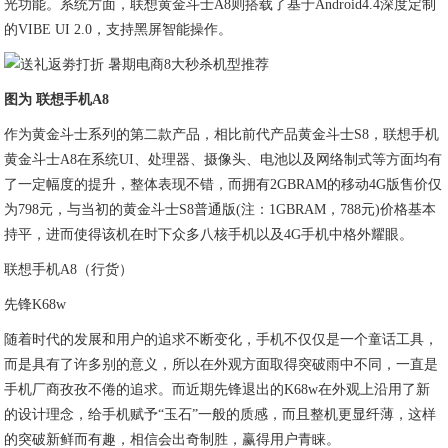
光功能。系统方面，联想黄金斗士A8则搭载了基于Android4.4深度定制
的VIBE UI 2.0，支持黑屏智能操作。
图为 联想手机A8
作为黄金斗士系列的第二款产品，相比前代产品黄金斗士S8，联想手机
黄金斗士A8在系统UI、处理器、摄像头、电池以及网络制式等方面均有
了一定幅度的提升，整体表现不错，而拥有2GBRAM的移动4G版售价仅
为798元，与当初的黄金斗士S8普通版(注：1GBRAM，788元)价格基本
持平，进而使得该机在时下众多八核手机以及4G手机中格外耀眼。
联想手机A8（行货）
先锋K68w
随着时代的发展和用户的追求不断变化，手机不仅仅是一个童话工具，
而是具有了许多别的意义，所以在外观方面取得突破雨中不同，一直是
手机厂商孜孜不倦的追求。而近期先锋退出的K68w在外观上沿用了新
的设计理念，给手机赋予“玉石”一般的质感，而且整机更显纤薄，这样
的突破新鲜而有趣，相信会出奇制胜，赢得用户青睐。