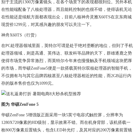
别于主流的1300万像素镜头，在各个场景下的表现都很到位。另外本机
在性能端配备了八核处理器，而且能耗控制的也很不错，使得该机无论
在性能还是续航方面都表现出众，目前八核神舟灵雅X60TS在京东商城
现货价1299元，对其感兴趣的朋友可以关注一下。
神舟X60TS（行货）
在PC处理器领域里面，英特尔可谓是处于绝对垄断的地位，但到了手机
处理器领域，则是高通、英伟达、联发科等品牌的天下，群雄逐鹿之势
使得市场竞争异常激烈，而英特尔今年来也慢慢触及手机领域这块肥厚
的市场，而华硕ZenFone5便是一款搭载英特尔双核处理器的智能手机，
不仅拥有与与其它品牌四核甚至八核处理器相近的性能，而2GB运行内
存的版本售价也仅为1099元。
图为 华硕ZenFone 5
华硕ZenFone 5增强版正面采用一块5英寸电容式触控屏，分辨率为
1280X720像素的HD级别，显示效果不错。而在机身背部，该机搭载一
枚800万像素后置镜头，包含LED补光灯，及其对应的200万像素前置镜