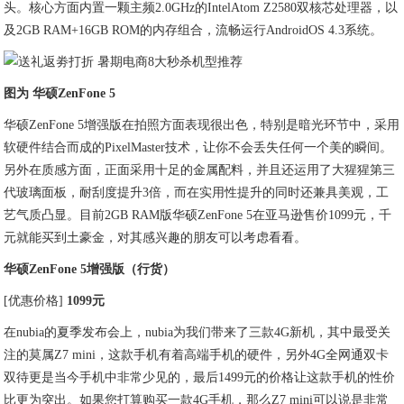
头。核心方面内置一颗主频2.0GHz的IntelAtom Z2580双核芯处理器，以
及2GB RAM+16GB ROM的内存组合，流畅运行AndroidOS 4.3系统。
图为 华硕ZenFone 5
华硕ZenFone 5增强版在拍照方面表现很出色，特别是暗光环节中，采用
软硬件结合而成的PixelMaster技术，让你不会丢失任何一个美的瞬间。
另外在质感方面，正面采用十足的金属配料，并且还运用了大猩猩第三
代玻璃面板，耐刮度提升3倍，而在实用性提升的同时还兼具美观，工
艺气质凸显。目前2GB RAM版华硕ZenFone 5在亚马逊售价1099元，千
元就能买到土豪金，对其感兴趣的朋友可以考虑看看。
华硕ZenFone 5增强版（行货）
[优惠价格]
1099元
在nubia的夏季发布会上，nubia为我们带来了三款4G新机，其中最受关
注的莫属Z7 mini，这款手机有着高端手机的硬件，另外4G全网通双卡
双待更是当今手机中非常少见的，最后1499元的价格让这款手机的性价
比更为突出。如果您打算购买一款4G手机，那么Z7 mini可以说是非常