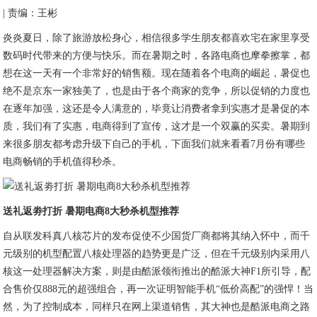
| 责编：王彬
炎炎夏日，除了旅游放松身心，相信很多学生朋友都喜欢宅在家里享受
数码时代带来的方便与快乐。而在暑期之时，各路电商也摩拳擦掌，都
想在这一天有一个非常好的销售额。现在随着各个电商的崛起，暑促也
绝不是京东一家独美了，也是由于各个商家的竞争，所以促销的力度也
在逐年加强，这还是令人满意的，毕竟让消费者拿到实惠才是暑促的本
质，我们有了实惠，电商得到了宣传，这才是一个双赢的买卖。暑期到
来很多朋友都考虑升级下自己的手机，下面我们就来看看7月份有哪些
电商畅销的手机值得秒杀。
送礼返劵打折 暑期电商8大秒杀机型推荐
自从联发科真八核芯片的发布促使不少国货厂商都将其纳入怀中，而千
元级别的机型配置八核处理器的趋势更是广泛，但在千元级别内采用八
核这一处理器解决方案，则是由酷派领衔推出的酷派大神F1所引导，配
合售价仅888元的超强组合，再一次证明智能手机“低价高配”的强悍！当
然，为了控制成本，同样只在网上渠道销售，其大神也是酷派电商之路