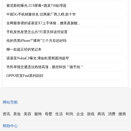
·
索尼新机曝光:21:9屏幕+骁龙710处理器
·
中国5G手机销量排名:仅两家厂商入榜,前十华
·
全网最靠谱的诺基亚X7上手体验，媲美真旗舰，
·
手机发热发烫怎么办?只需关掉这些设置
·
你的亮黑iPhone7“裸奔”三个月后还好吗
·
聊一款超正经的笔记本
·
诺基亚NokiaC1曝光:薄如杜蕾斯圆润超窄
·
市民举报交通违法热情高涨，眼控科技＂随手拍＂
·
OPPO官宣Find系列回归
网站导航
资讯
美妆
美容
服饰
母婴
生活
时尚
企业
游戏
商讯
消费
微商
帮助中心