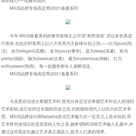
牌的核心──优雅而高尚。
MIUS品牌专场高定秀|2021春夏系列
今年,MIUS春夏系列的奢华装饰主义可谓“来势汹汹”,并以多色系进
行发布,在此次时装周上以八大色系为主旋律分别上演——白为pure(纯
洁)、灰为elegant(高雅)、金为luxury(奢华)、蓝为deep(深邃)、粉为
pretty(俏丽)、咖为classical(古典)、紫为mysterious(神秘)、红为
enthusiasm(热情)。每一款颜色都令人迷醉流连。
MIUS品牌专场高定秀|2021春夏系列
马克思在论述古希腊艺术时,曾充分肯定过古希腊艺术对后人的强烈
艺术影响,说它在经过长期的历史之后,仍然能给现代人以巨大的艺术享
受。MIUS品牌设计师Natasha坚信艺术魅力在一定意义上是永恒的,而
艺术终究体现出的是高贵的人性之美,她希望MIUS将艺术融入礼服中,并
通过这些高定礼服让艺术真正感染人,提升人们美的境界。