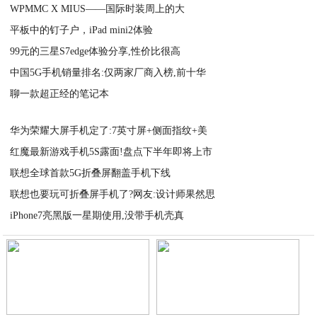
WPMMC X MIUS——国际时装周上的大
平板中的钉子户，iPad mini2体验
2020-11-02
99元的三星S7edge体验分享,性价比很高
2020-11-02
中国5G手机销量排名:仅两家厂商入榜,前十华
2020-11-02
聊一款超正经的笔记本
2020-11-02
2020-11-02
华为荣耀大屏手机定了:7英寸屏+侧面指纹+美
红魔最新游戏手机5S露面!盘点下半年即将上市
2020-11-02
联想全球首款5G折叠屏翻盖手机下线
2020-11-02
联想也要玩可折叠屏手机了?网友:设计师果然思
2020-11-02
iPhone7亮黑版一星期使用,没带手机壳真
2020-11-02
2020-11-02