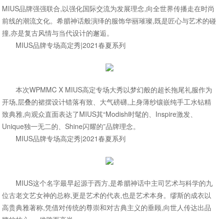
MIUS品牌强强联合,以强化国际交流为发展理念,向全世界传播走在时尚
前线的潮流文化。希腊神话般演绎的服饰华丽璀璨,既是匠心与艺术的碰
撞,亦是复古风情与当代设计的邂逅。
MIUS品牌专场高定秀|2021春夏系列
本次WPMMC X MIUS高定专场大秀以梦幻般的超长拖尾礼服作为
开场,层叠的裙摆设计错落有致、大气磅礴,上身薄纱镶嵌纯手工水钻精
致典雅,向观众直面表达了MIUS其“Modish时髦的、Inspire激发、
Unique独一无二的、Shine闪耀的”品牌理念。
MIUS品牌专场高定秀|2021春夏系列
MIUS这个名字最早起源于西方,是希腊神话中主司艺术与科学的九
位古老文艺女神的总称,更是艺术的代表,也是艺术本身。缪斯的成衣以
高贵典雅著称,凭借对传统的尊崇和对古典主义的垂顾,向世人传达出品