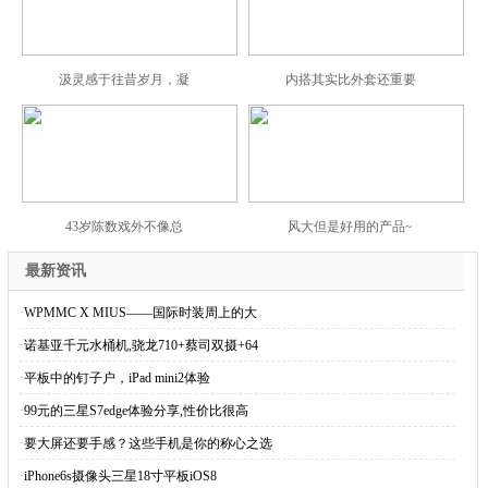
汲灵感于往昔岁月，凝
内搭其实比外套还重要
43岁陈数戏外不像总
风大但是好用的产品~
最新资讯
·
WPMMC X MIUS——国际时装周上的大
·
诺基亚千元水桶机,骁龙710+蔡司双摄+64
·
平板中的钉子户，iPad mini2体验
·
99元的三星S7edge体验分享,性价比很高
·
要大屏还要手感？这些手机是你的称心之选
·
iPhone6s摄像头三星18寸平板iOS8