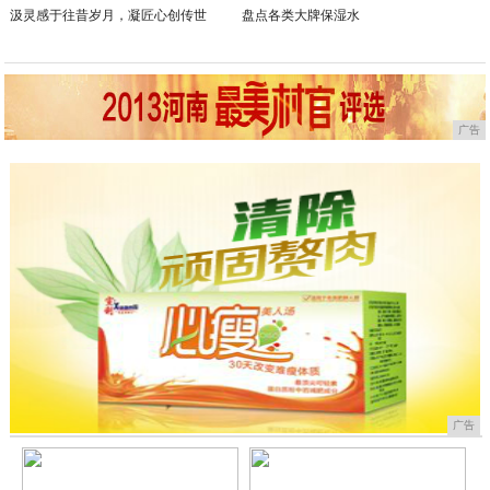
汲灵感于往昔岁月，凝匠心创传世
盘点各类大牌保湿水
广告
广告