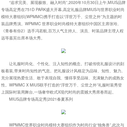
“追求完美、展现极致、融入时尚”,2020年10月30日上午,MIUS品牌
专场高定秀在751D PARK盛大开幕,高定礼服品牌MIUS与世界职业时尚
模特大赛组织(WPMMC)携手打造以“浮世万千、尘世之外”为主题的时
装品牌秀演。WPMMC 世界职业时尚模特大赛组织中国区主席张玲,
《青春有你2》选手冯若航,百万人气主持人、演员、时装品牌主理人程
远等嘉宾出席本场大秀。
让礼服时尚化、个性化、注入知性的概念。打破传统礼服设计的刻
板着装,带来时尚知性的气息。把礼服设计风格定为品味、知性、魅力,
充分展现热爱生活、敢于表现自我、懂得享受品味、充满魅力的成熟女
性。WPMMC X MIUS联手打造的“浮世万千、尘世之外”礼服时装秀登
上国际时装周舞台,一场奢华欧式X现代时尚的震撼大秀席卷而起。
MIUS品牌专场高定秀|2021春夏系列
WPMMC世界职业时尚模特大赛组织作为时尚行业“独角兽”,此次与