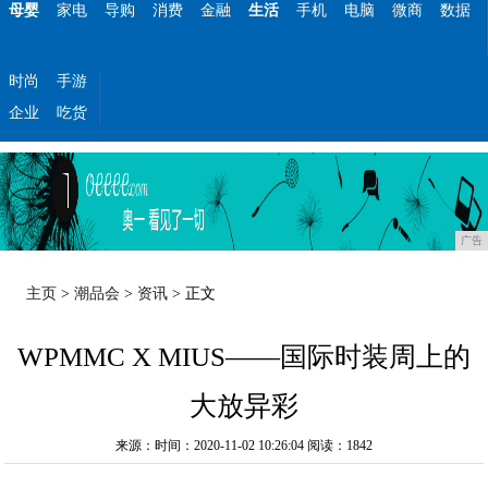
母婴
家电
导购
消费
金融
生活
手机
电脑
微商
数据
时尚
手游
企业
吃货
广告
主页
>
潮品会
>
资讯
> 正文
WPMMC X MIUS——国际时装周上的
大放异彩
来源：时间：2020-11-02 10:26:04
阅读：1842