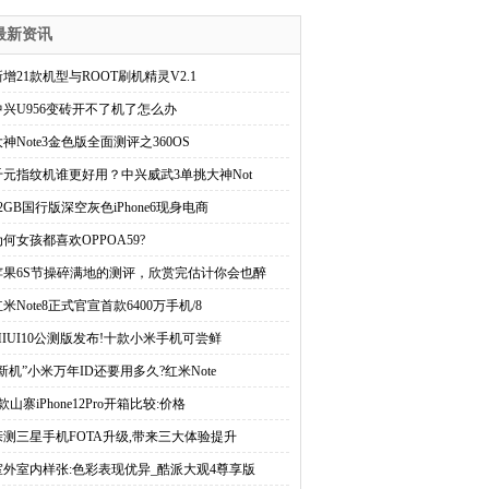
最新资讯
新增21款机型与ROOT刷机精灵V2.1
中兴U956变砖开不了机了怎么办
大神Note3金色版全面测评之360OS
千元指纹机谁更好用？中兴威武3单挑大神Not
32GB国行版深空灰色iPhone6现身电商
为何女孩都喜欢OPPOA59?
苹果6S节操碎满地的测评，欣赏完估计你会也醉
米Note8正式官宣首款6400万手机/8
MIUI10公测版发布!十款小米手机可尝鲜
“新机”小米万年ID还要用多久?红米Note
款山寨iPhone12Pro开箱比较:价格
亲测三星手机FOTA升级,带来三大体验提升
室外室内样张:色彩表现优异_酷派大观4尊享版