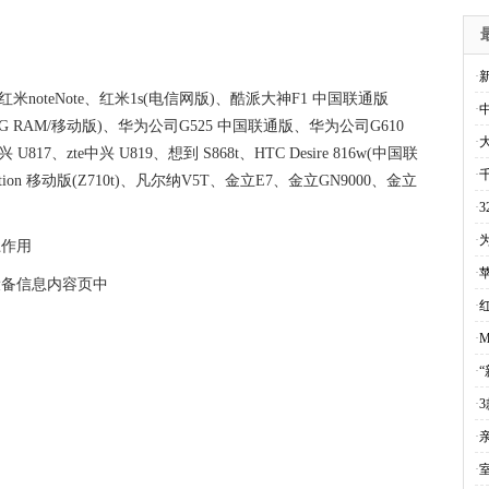
·
Z2、红米noteNote、红米1s(电信网版)、酷派大神F1 中国联通版
·
3C(2G RAM/移动版)、华为公司G525 中国联通版、华为公司G610
·
17、zte中兴 U819、想到 S868t、HTC Desire 816w(中国联
·
ensation 移动版(Z710t)、凡尔纳V5T、金立E7、金立GN9000、金立
·
·
上作用
·
设备信息内容页中
·
红
·
·
·
3
·
·