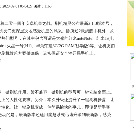
0-09-01 05:04:27
阅读：1166
今，便开演着二零一四年安卓机皇之战。刷机精灵公布最新2.1.3版本号，
机友们更深层次地感受机皇的风采。除所述2款旗舰手机外，刷
热门型号，在其中包含可谓是大盛的红米noteNote、红米1s(电
biru 火星一号(H1)、华为荣耀3C(2G RAM/移动版)等。让机友们
键刷机敢赔方案做确保，真实保证安全性开局手机上。
轻一键刷机作用。暂不兼容一键刷机的型号可一键安装桌面上。
机上的人性化要求。另外，本次升级还提升了一键刷机步骤，让
个性化。让一键刷机变成一件简易愉快的事儿，即便是新手客
激动的是，最新版本还适用魔趣系统迅速升級到最新版，感受