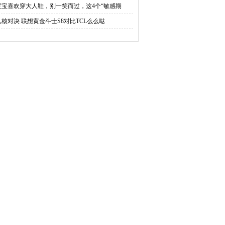
宝宝喜欢穿大人鞋，别一笑而过，这4个“敏感期
八核对决 联想黄金斗士S8对比TCL么么哒