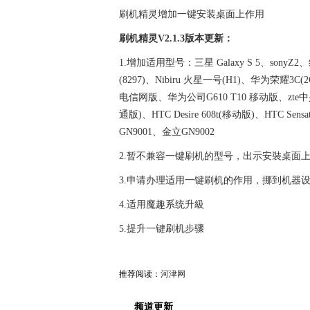
刷机精灵增加一键安装桌面上作用
刷机精灵V2.1.3版本更新：
1.增加适用型号：三星 Galaxy S 5、sony
(8297)、Nibiru 火星一号(H1)、华为荣耀
电信网版、华为公司G610 T10 移动版、zte中兴 U8
通版)、HTC Desire 608t(移动版)、HTC S
GN9001、金立GN9002
2.暂不兼容一键刷机的型号，出示安裝桌面
3.申请办理适用一键刷机的作用，挪到机器
4.适用魔趣系统升級
5.提升一键刷机步骤
推荐阅读：
河津网
频道更新