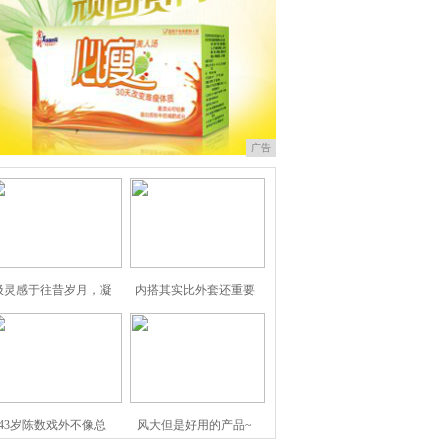
广告
汲灵感于往昔岁月，凝
内搭其实比外套还重要
43岁陈数戏外不像总
风大但是好用的产品~