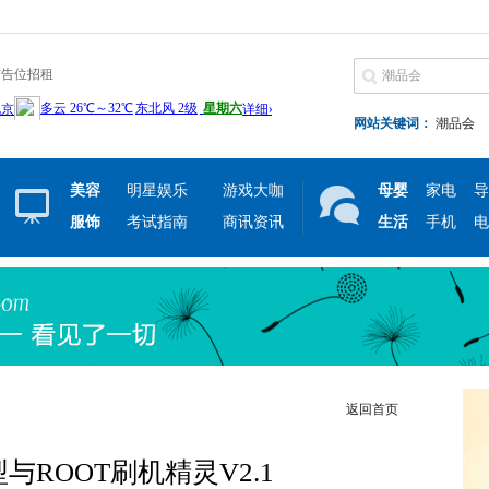
广告位招租
网站关键词：
潮品会
美容
明星娱乐
游戏大咖
母婴
家电
导
服饰
考试指南
商讯资讯
生活
手机
电
返回首页
与ROOT刷机精灵V2.1