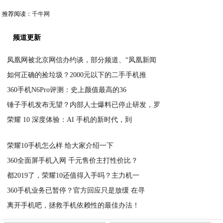
推荐阅读：
千牛网
频道更新
凤凰网被北京网信办约谈，部分频道、“凤凰新闻
如何正确的捡垃圾？2000元以下的二手手机推
2020-05-04
360手机N6Pro评测：史上颜值最高的36
2020-05-04
锤子手机发布无望？内部人士爆料已停止研发，罗
2020-05-04
荣耀 10 深度体验：AI 手机的新时代，到
2020-05-04
2020-05-04
荣耀10手机怎么样 给大家介绍一下
360全面屏手机入网 千元售价主打性价比？
2020-05-04
都2019了，荣耀10还值得入手吗？主力机一
2020-05-04
360手机业务已暂停？官方回应只是放缓 在寻
2020-05-04
离开手机吧，拯救手机依赖性的最佳办法！
2020-05-04
2020-05-04