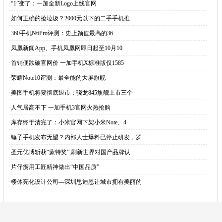
·
“1”变了：一加全新Logo上线官网
·
如何正确的捡垃圾？2000元以下的二手手机推
·
360手机N6Pro评测：史上颜值最高的36
·
凤凰新闻App、手机凤凰网即日起至10月10
·
首销便跌破官网价 一加手机X标准版仅1585
·
荣耀Note10评测：最全能的大屏旗舰
·
美图手机将要彻底退市：骁龙845旗舰上市三个
·
人气居高不下 一加手机3官网火热抢购
·
库存终于清完了：小米官网下架小米Note、4
·
锤子手机发布无望？内部人士爆料已停止研发，罗
·
圣元优博斩获“蒙特奖”,刷新世界对国产品牌认
·
片仔癀用工匠精神做出“中国品质”
·
楼体亮化设计公司—深圳思迪恩让城市拥有美丽的