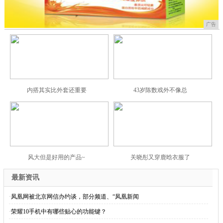
广告
内搭其实比外套还重要
43岁陈数戏外不像总
风大但是好用的产品~
关晓彤又穿鹿晗衣服了
最新资讯
·
凤凰网被北京网信办约谈，部分频道、“凤凰新闻
·
荣耀10手机中有哪些贴心的功能键？