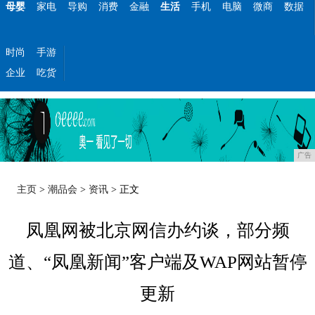
母婴
家电
导购
消费
金融
生活
手机
电脑
微商
数据
时尚
手游
企业
吃货
广告
主页
>
潮品会
>
资讯
> 正文
凤凰网被北京网信办约谈，部分频
道、“凤凰新闻”客户端及WAP网站暂停
更新