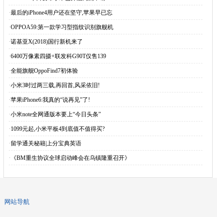
·
最后的iPhone4用户还在坚守,苹果早已忘
·
OPPOA59:第一款学习型指纹识别旗舰机
·
诺基亚X(2018)国行新机来了
·
6400万像素四摄+联发科G90T仅售139
·
全能旗舰OppoFind7初体验
·
小米3时过两三载,再回首,风采依旧!
·
苹果iPhone6:我真的“说再见”了!
·
小米note全网通版本要上“今日头条”
·
1099元起,小米平板4到底值不值得买?
·
留学通关秘籍|上分宝典英语
·
《BM重生协议全球启动峰会在乌镇隆重召开》
网站导航