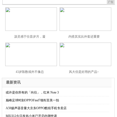
广告
汲灵感于往昔岁月，凝
内搭其实比外套还重要
43岁陈数戏外不像总
风大但是好用的产品~
最新资讯
·
或许是你所有的「向往」，红米 Note 3
·
巅峰足球时刻OPPOFind7领衔至美一拍
·
A59扬声器音量大京东OPPO酷炫手机专卖店
·
MIUI12今日发布小米已开启内测申请