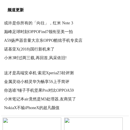
频道更新
或许是你所有的「向往」，红米 Note 3
巅峰足球时刻OPPOFind7领衔至美一拍
2020-09-01
A59扬声器音量大京东OPPO酷炫手机专卖店
2020-09-01
诺基亚X(2018)国行新机来了
2020-09-01
小米3时过两三载,再回首,风采依旧!
2020-09-01
2020-09-01
这才是高端安卓机:索尼XperiaZ5轻评测
金属灵动小精灵华为畅享5S上手简评
2020-09-01
你选谁?锤子手机坚果Pro对比OPPOA59
2020-09-01
小米笔记本air竟然是M3处理器,友商笑了
2020-09-01
NokiaX不输iPhoneX的超凡颜值
2020-09-01
2020-09-01