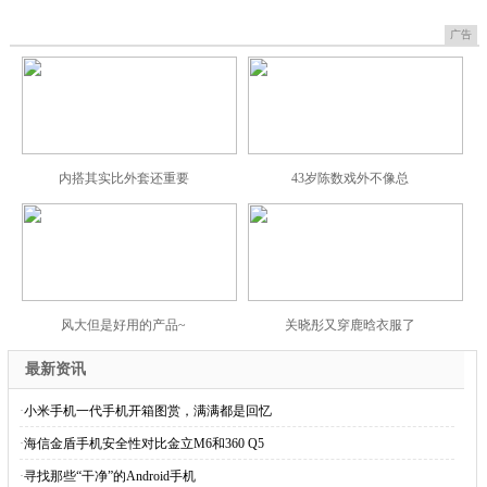
广告
内搭其实比外套还重要
43岁陈数戏外不像总
风大但是好用的产品~
关晓彤又穿鹿晗衣服了
最新资讯
·
小米手机一代手机开箱图赏，满满都是回忆
·
海信金盾手机安全性对比金立M6和360 Q5
·
寻找那些“干净”的Android手机