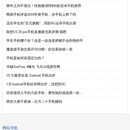
·
两年之内不落伍！性能最强悍的6款安卓手机推荐
·
网易手机评选2018年度手机，你手机上榜了吗
·
适合学生的“百元旗舰”，四款6G运存手机白菜
·
联想UC20 pro手机直播麦克风评测 唱吧
·
学生手机哪个好？这是一款连老师都不会拒绝的手
·
魔游游手游交易月刊10期：好交易游戏一览
·
手机是如何实现定位的？
·
华硕ZenFone 4曝光 飞马3s现身官网
·
10 大最受欢迎 Android 手机出炉
·
1月Android手机好评榜出炉，没想到5G
·
目前值得入手的几款手机：要性能好就选第一款，
·
西安大唐不夜城～正月二十手机随拍
网站导航