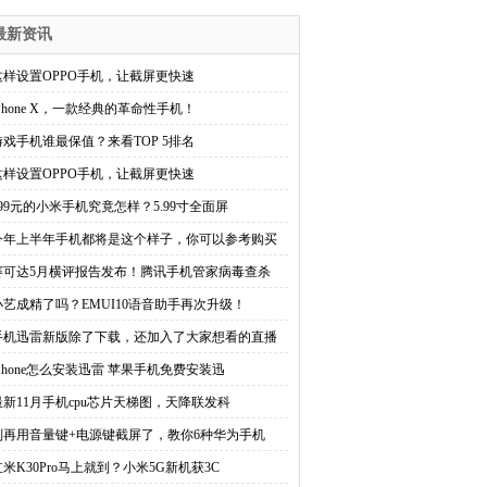
最新资讯
这样设置OPPO手机，让截屏更快速
iPhone X，一款经典的革命性手机！
游戏手机谁最保值？来看TOP 5排名
这样设置OPPO手机，让截屏更快速
899元的小米手机究竟怎样？5.99寸全面屏
今年上半年手机都将是这个样子，你可以参考购买
赛可达5月横评报告发布！腾讯手机管家病毒查杀
小艺成精了吗？EMUI10语音助手再次升级！
手机迅雷新版除了下载，还加入了大家想看的直播
iPhone怎么安装迅雷 苹果手机免费安装迅
最新11月手机cpu芯片天梯图，天降联发科
别再用音量键+电源键截屏了，教你6种华为手机
红米K30Pro马上就到？小米5G新机获3C