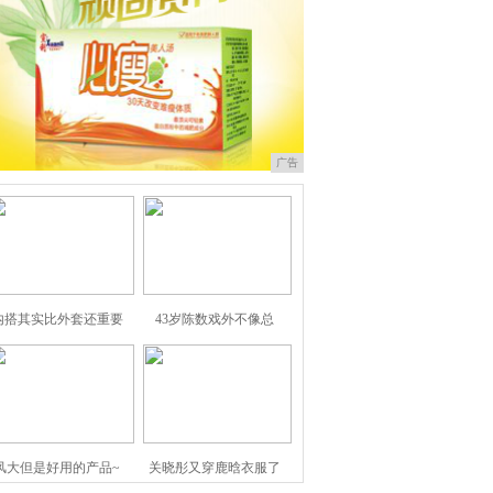
广告
内搭其实比外套还重要
43岁陈数戏外不像总
风大但是好用的产品~
关晓彤又穿鹿晗衣服了