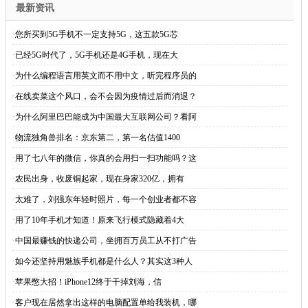
最新资讯
·
您所买到5G手机不一定支持5G，这五款5G芯
·
已经5G时代了，5G手机还是4G手机，现在大
·
为什么编程语言用英文而不用中文，听完程序员的
·
在线卖菜这个风口，会不会因为疫情过后而消退？
·
为什么阿里巴巴能成为中国最大互联网公司？看阿
·
物流独角兽排名：京东第二，第一名估值1400
·
用了七八年的微信，你真的会用扫一扫功能吗？这
·
农民出身，收废铜起家，现在身家320亿，拥有
·
太难了，刘强东年轻时照片，每一个创业者都不容
·
用了10年手机才知道！原来飞行模式隐藏着4大
·
中国最赚钱的快递公司，坐拥百万员工从不打广告
·
如今还坚持用魅族手机都是什么人？其实这3种人
·
苹果憋大招！iPhone12终于干掉刘海，信
·
客户现在居然拿出这样的电脑配置单给我装机，哪