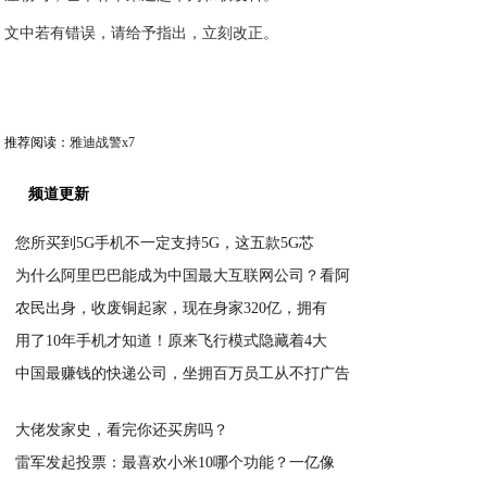
文中若有错误，请给予指出，立刻改正。
推荐阅读：
雅迪战警x7
频道更新
您所买到5G手机不一定支持5G，这五款5G芯
为什么阿里巴巴能成为中国最大互联网公司？看阿
2020-04-06
农民出身，收废铜起家，现在身家320亿，拥有
2020-04-06
用了10年手机才知道！原来飞行模式隐藏着4大
2020-04-06
中国最赚钱的快递公司，坐拥百万员工从不打广告
2020-04-06
2020-04-06
大佬发家史，看完你还买房吗？
雷军发起投票：最喜欢小米10哪个功能？一亿像
2020-04-05