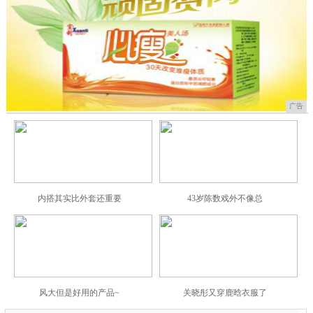
广告
内搭其实比外套还重要
43岁陈数戏外不像总
风大但是好用的产品~
关晓彤又穿鹿晗衣服了