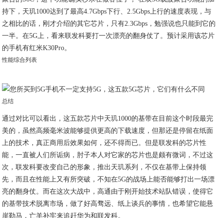
持下，天玑1000达到了最高4.7Gbps下行、2.5Gbps上行的速度表现，与
之相比的话，刚才介绍的其它芯片，只有2.3Gbps，勉强说也只能到它的
一半。在5G上，看来联发科要打一次漂亮的翻身仗了。预计采用该芯片
的手机有红米K30Pro。
性能综合列表
总结
通过对比可以看出，这五款芯片中天玑1000的基带在目前这个时段最完
美的，虽然高频毫米波能够提供更高的下载速度，但那还是停留在纸面
上的技术，真正商用后效果如何，还不得而已。但是联发科的芯片性
能，一直被人们所诟病，肘子本人对它家的芯片也是颇有微词，不过这
次，联发科要改变自己的形象，推出天玑系列，不仅在基带上保持领
先，而且在性能上又有所突破，不知在5G的战场上能否能够打出一场漂
亮的翻身仗。而在这次大战中，高通由于刚开始技术站队错误，使得它
的基带技术脱离市场，做了好高骛远、纸上谈兵的事情，也希望它能悬
崖勒马，亡羊补牢来追赶华为和联发科。