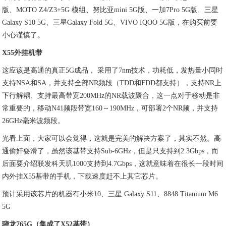
版、MOTO Z4/Z3+5G 模组、努比亚mini 5G版、一加7Pro 5G版、三星
Galaxy S10 5G、三星Galaxy Fold 5G、VIVO IQOO 5G版，在购买前要
小心谨慎了。
X55外挂机带
这应该是高通的真正5G成品， 采用了7nm技术，功耗低，发热量小同时
支持NSA和SA，并支持全部NR频段（TDD和FDD都支持），支持NR上
下行解耦、支持最高带宽200MHz的NR载波聚合，这一点对于移动是非
常重要的，移动N41频段带宽160～190MHz，可部署2个NR频，并支持
26GHz毫米波频段。
光看上面，大家可以会觉得，这就是完美的解决方案了，其实不然。高
通偷奸耍滑了，虽然该基带支持Sub-6GHz，但是只支持到2.3Gbps，而
后面要介绍联发科天玑1000支持到4.7Gbps，这就意味着在很长一段时间
内外挂X55基带的手机，下载速度赶不上其它芯片。
预计采用该芯片的机器有小米10、三星 Galaxy S11、8848 Titanium M6
5G
骁龙765G（集成了X52基带）