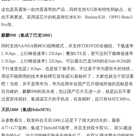
这也是高通第一款内置基带的产品，同样支持X55所有特性和缺点，在
此不再累述。采用该芯片的机器有红米K30、RealmeX50、OPPO Reno3
Pro等。
麒麟990（集成了巴龙5000）
同时支持SA/NSA两种5G组网模式，并支持TDD/FDD全频段。下载速率
2.3Gbps，上行峰值速率1.25Gbps；叠加LTE后，更可达到下载峰值速率
3.3Gbps，上行峰值速率1.32Gbps。可以看出巴龙5000的在Sub-6GHz的
下行速度也是2.3Gbps，也是留了偷手的。不过基于华为爱吹牛的传统，
用还不能商用的技术来标榜它宣传成5G新标杆了，大家也就当个笑话看
吧！当然，并不是黑华为，华为近两年在国产芯片领域所做的贡献是有
目共睹的，麒麟990的高水准，也让国产芯片又进一步，就是以后不要
过度宣传就好。集成该芯片的手机在，在发稿时，还只有MATE30Pro。
天玑1000（集成HelioM70）
从参数看出，联发科在天玑1000上还是下了很大的功夫的，最新
A77+G77架构，集成了HelioM70基带，并且支持双卡双5G， 双5G载波
聚合的SoC，这个功能确实秒杀在做各位了， 在双5G载波聚合功能的加